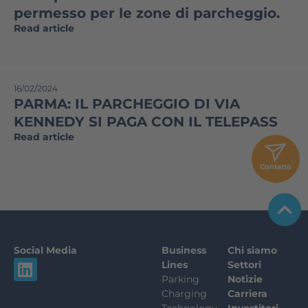
permesso per le zone di parcheggio.
Read article
16/02/2024
PARMA: IL PARCHEGGIO DI VIA
KENNEDY SI PAGA CON IL TELEPASS
Read article
Contatto
Social Media
Business
Chi siamo
L
Lines
Settori
i
Parking
Notizie
Charging
Carriera
n