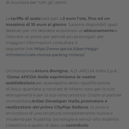
di sicurezza per tutti gli utenti.
La
tariffa di sosta
sarà pari a
2 euro l’ora, fino ad un
massimo di 10 euro al giorno
. Saranno disponibili spazi
dedicati per chi desidera acquistare un
abbonamento
e
riservare un posto per periodi più prolungati: per
maggiori informazioni consultare il
seguente link:
https://www.apcoa.it/parcheggi-
in/milano/viale-monza-parking-milano/
Dichiarazione
Arturo Benigna
, A.D. APCOA Italia S.p.A.:
“
Come APCOA Italia esprimiamo la nostra
soddisfazione
per essereparte della riqualificazione
di NoLo quartiere a nord est di Milano noto per la sua
eterogeneità e per la sua vena artistica. Grazie al partner
immobiliare
Artisa Developer Italia
,
promotore e
realizzatore del primo CityPop italiano
, la zona si
arricchisce di una struttura completamente nuova e
moderna per fruibilità, tecnologie e servizi alla mobilità.
L’obiettivo è quello di dare un
contributo