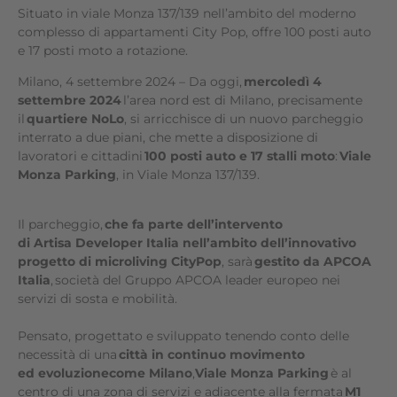
Situato in viale Monza 137/139 nell’ambito del moderno
complesso di appartamenti City Pop, offre 100 posti auto
e 17 posti moto a rotazione.
Milano, 4 settembre 2024 – Da oggi,
mercoledì 4
settembre 2024
l’area nord est di Milano, precisamente
il
quartiere NoLo
, si arricchisce di un nuovo parcheggio
interrato a due piani, che mette a disposizione di
lavoratori e cittadini
100 posti auto e 17 stalli moto
:
Viale
Monza Parking
, in Viale Monza 137/139.
Il parcheggio,
che fa parte dell’intervento
di Artisa Developer Italia nell’ambito dell’innovativo
progetto di microliving CityPop
, sarà
gestito da APCOA
Italia
, società del Gruppo APCOA leader europeo nei
servizi di sosta e mobilità.
Pensato, progettato e sviluppato tenendo conto delle
necessità di una
città in continuo movimento
ed evoluzionecome Milano
,
Viale Monza Parking
è al
centro di una zona di servizi e adiacente alla fermata
M1