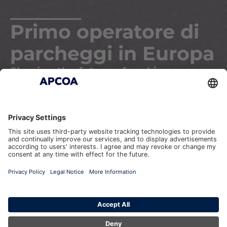
Primo operatore di
parcheggi in Europa
Shaping the future of parking.
Parking
Charging
Urban
Technology
Solutions
Contatto