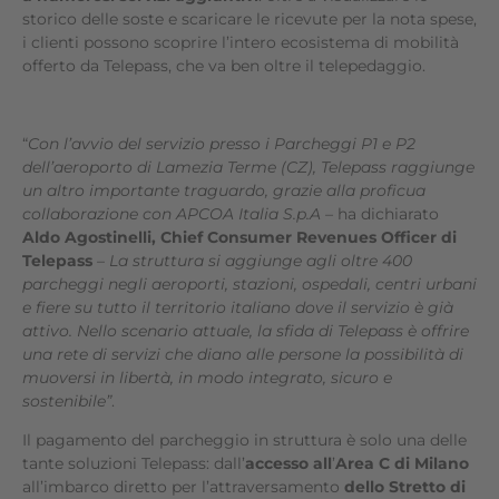
storico delle soste e scaricare le ricevute per la nota spese,
i clienti possono scoprire l’intero ecosistema di mobilità
offerto da Telepass, che va ben oltre il telepedaggio.
“
Con l’avvio del servizio presso i
P
archeggi P1 e P2
dell’aeroporto di Lamezia Terme (CZ)
, Telepass raggiunge
un altro importante traguardo, grazie alla proficua
collaborazione con
APCOA Italia S.p.A
–
ha dichiarato
Aldo Agostinelli, Chief Consumer Revenues Officer di
Telepass
–
La struttura si aggiunge agli oltre 400
parcheggi negli aeroporti, stazioni, ospedali, centri urbani
e fiere su tutto il territorio italiano dove il servizio è già
attivo. Nello scenario attuale, la sfida di Telepass è offrire
una rete di servizi che diano alle persone la possibilità di
muoversi in libertà, in modo integrato, sicuro e
sostenibile”
.
Il pagamento del parcheggio in struttura è solo una delle
tante soluzioni Telepass: dall’
accesso all
’
Area C di Milano
all’imbarco diretto per l’attraversamento
dello Stretto di