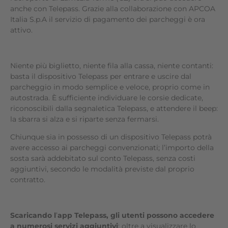
anche con Telepass. Grazie alla collaborazione con APCOA
Italia S.p.A il servizio di pagamento dei parcheggi è ora
attivo.
Niente più biglietto, niente fila alla cassa, niente contanti:
basta il dispositivo Telepass per entrare e uscire dal
parcheggio in modo semplice e veloce, proprio come in
autostrada. È sufficiente individuare le corsie dedicate,
riconoscibili dalla segnaletica Telepass, e attendere il beep:
la sbarra si alza e si riparte senza fermarsi.
Chiunque sia in possesso di un dispositivo Telepass potrà
avere accesso ai parcheggi convenzionati; l’importo della
sosta sarà addebitato sul conto Telepass, senza costi
aggiuntivi, secondo le modalità previste dal proprio
contratto.
Scaricando l
’
app Telepass, gli utenti possono accedere
a numerosi servizi aggiuntivi
: oltre a visualizzare lo