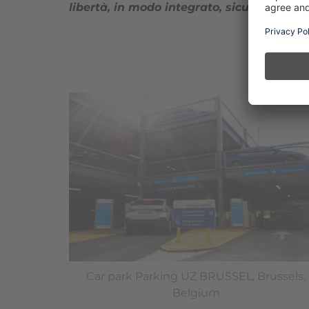
libertà, in modo integrato, sicuro e soste
ermany
Car park Parking UZ BRUSSEL, Brussels,
Belgium