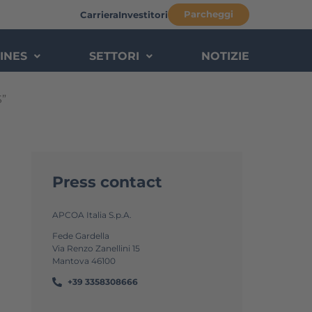
Parcheggi
Carriera
Investitori
INES
SETTORI
NOTIZIE
”
Press contact
APCOA Italia S.p.A.
Fede Gardella
Via Renzo Zanellini 15
Mantova 46100
+39 3358308666