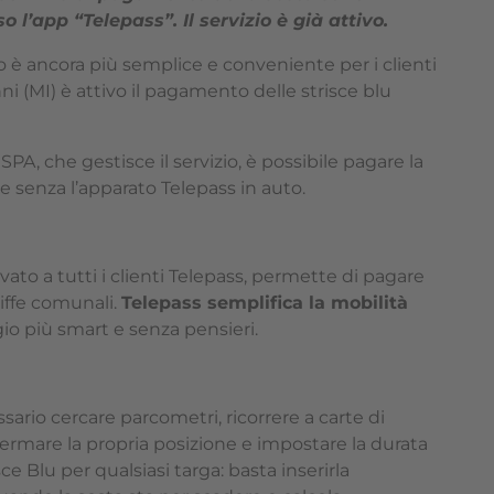
 l’app “Telepass”. Il servizio è già attivo.
 è ancora più semplice e conveniente per i clienti
ni (MI) è attivo il pagamento delle strisce blu
PA, che gestisce il servizio, è possibile pagare la
 senza l’apparato Telepass in auto.
rvato a tutti i clienti Telepass, permette di pagare
riffe comunali.
Telepass semplifica la mobilità
io più smart e senza pensieri.
sario cercare parcometri, ricorrere a carte di
ermare la propria posizione e impostare la durata
ce Blu per qualsiasi targa: basta inserirla