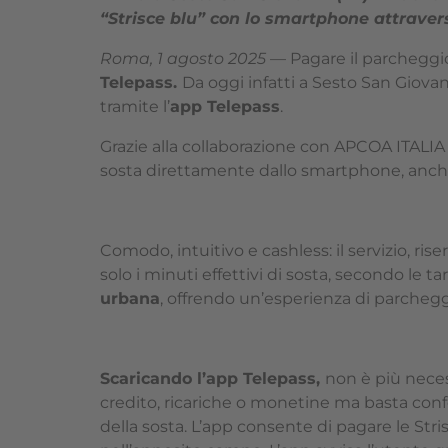
“Strisce blu” con lo smartphone attraverso
Roma, 1 agosto 2025
— Pagare il parcheggio
Telepass.
Da oggi infatti a Sesto San Giovan
tramite l’
app Telepass
.
Grazie alla collaborazione con APCOA ITALIA S
sosta direttamente dallo smartphone, anche
Comodo, intuitivo e cashless: il servizio, rise
solo i minuti effettivi di sosta, secondo le ta
urbana
, offrendo un’esperienza di parchegg
Scaricando l’app Telepass,
non è più neces
credito, ricariche o monetine ma basta conf
della sosta. L’app consente di pagare le Stris