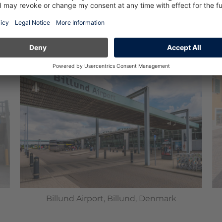
nibile
”
.
Billund Airport, Billund, Denmark