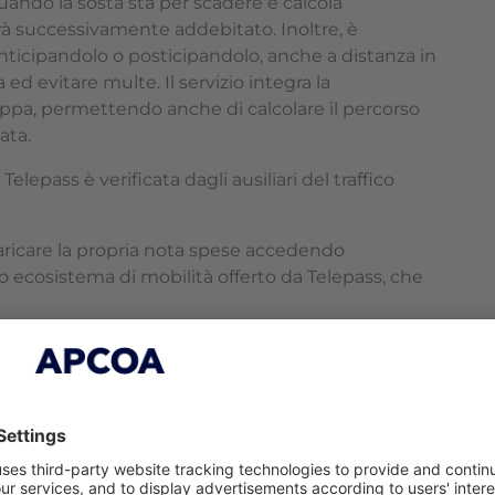
uando la sosta sta per scadere e calcola
à successivamente addebitato. Inoltre, è
 anticipandolo o posticipandolo, anche a distanza in
ed evitare multe. Il servizio integra la
ppa, permettendo anche di calcolare il percorso
ata.
lepass è verificata dagli ausiliari del traffico
caricare la propria nota spese accedendo
tero ecosistema di mobilità offerto da Telepass, che
o San Giovanni, diventa più semplice ed
sia per le persone che per la mobilità urbana”,
sumer Revenues Officer di Telepass
.
Grazie alla
 SPA
, questa si aggiunge alle oltre 350 località su
 già attivo. Nello scenario attuale,
la sfida di
 diano alle persone la possibilità di muoversi in