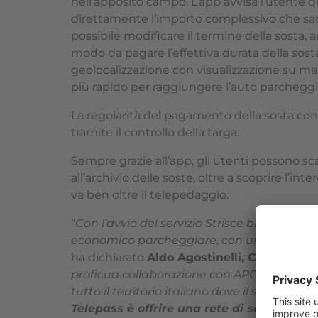
nell’apposito campo. L’app avvisa l’utente q
direttamente l’importo complessivo che sar
possibile modificare il termine della sosta,
modo da pagare l’effettiva durata della sosta 
geolocalizzazione con visualizzazione su ma
più rapido per raggiungere l’auto parcheggi
La regolarità del pagamento della sosta con Te
tramite il controllo della targa.
Sempre grazie all’app, gli utenti possono s
all’archivio delle soste, oltre a scoprire l’in
va ben oltre il telepedaggio.
“
Con l’avvio del servizio Strisce blu a Sest
economico parcheggiare, con un vantaggio 
ha dichiarato
Aldo Agostinelli, Chief Con
proficua collaborazione con
APCOA ITALIA
tutto il territorio italiano dove il servizio è
Telepass è offrire una rete di servizi che