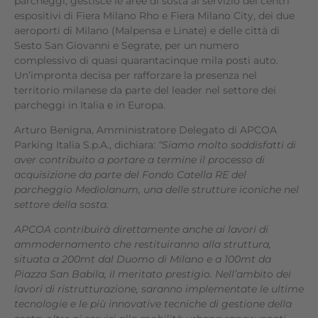
parcheggi, gestisce le aree di sosta al servizio dei centri
espositivi di Fiera Milano Rho e Fiera Milano City, dei due
aeroporti di Milano (Malpensa e Linate) e delle città di
Sesto San Giovanni e Segrate, per un numero
complessivo di quasi quarantacinque mila posti auto.
Un’impronta decisa per rafforzare la presenza nel
territorio milanese da parte del leader nel settore dei
parcheggi in Italia e in Europa.
Arturo Benigna, Amministratore Delegato di APCOA
Parking Italia S.p.A., dichiara:
“Siamo molto soddisfatti di
aver contribuito a portare a termine il processo di
acquisizione da parte del Fondo Catella RE del
parcheggio Mediolanum, una delle strutture iconiche nel
settore della sosta.
APCOA contribuirà direttamente anche ai lavori di
ammodernamento che restituiranno alla struttura,
situata a 200mt dal Duomo di Milano e a 100mt da
Piazza San Babila, il meritato prestigio. Nell’ambito dei
lavori di ristrutturazione, saranno implementate le ultime
tecnologie e le più innovative tecniche di gestione della