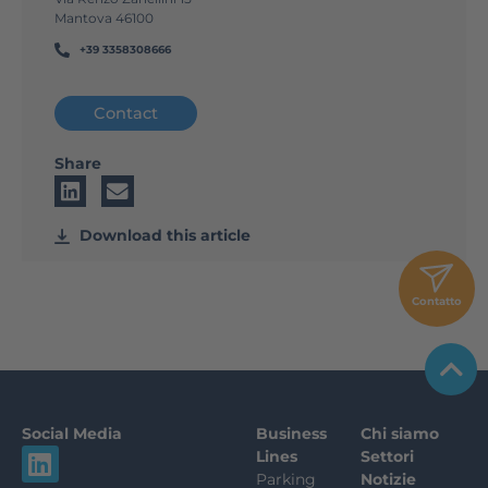
Mantova 46100
+39 3358308666
Contact
Share
Download this article
Contatto
Social Media
Business
Chi siamo
L
Lines
Settori
i
Parking
Notizie