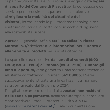
di parcheggio in Italia e in Europa, si è aggiudicata la
gara
di appalto del Comune di Frascati
per la concessione del
servizio per i prossimi cinque anni con l’obiettivo
di
migliorare la mobilità dei cittadini e dei
visitatori,
introducendo le più moderne tecnologie per
usufruire dei servizi di sosta, con un occhio di riguardo
alla sostenibilità urbana.
Apre
dal 2 gennaio l’ufficio
per il pubblico in Piazza
Marconi n. 1/2
dedicato
alle informazioni per l’utenza e
alla vendita di prodotti
per la sosta cittadina.
Lo sportello sarà operativo
dal lunedì al venerdì (9:00 –
13:00; 15:00 – 19:00) e il sabato (8:00 -13:00). Durante gli
orari di apertura,
verrà garantita l’informazione telefonica
all’utenza contattando il numero
349 0980531.
Verrà
successivamente istituita una linea fissa il cui numero
sarà comunicato dal 15 gennaio 2024.
Per gli abbonamenti dedicati ai
lavoratori non residenti
nelle zone a pagamento
, occorrerà stampare, compilare
e sottoscrivere i moduli presenti sul sito APCOA
(
www.apcoa.it/roma-frascati/
). Tale documentazione