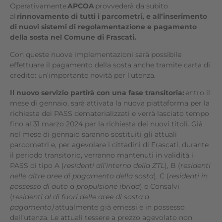
Operativamente
APCOA
provvederà da subito
al
rinnovamento di tutti i parcometri, e all’inserimento
di nuovi sistemi di regolamentazione e pagamento
della sosta nel Comune di Frascati.
Con queste nuove implementazioni sarà possibile
effettuare il pagamento della sosta anche tramite carta di
credito: un’importante novità per l’utenza.
Il nuovo servizio partirà con una fase transitoria:
entro il
mese di gennaio, sarà attivata la nuova piattaforma per la
richiesta dei PASS dematerializzati e verrà lasciato tempo
fino al 31 marzo 2024 per la richiesta dei nuovi titoli. Già
nel mese di gennaio saranno sostituiti gli attuali
parcometri e, per agevolare i cittadini di Frascati, durante
il periodo transitorio, verranno mantenuti in validità i
PASS di tipo A (
residenti all’interno della ZTL
), B (
residenti
nelle altre aree di pagamento della sosta
), C (
residenti in
possesso di auto a propulsione ibrida
) e Consalvi
(
residenti al di fuori delle aree di sosta a
pagamento)
attualmente già emessi e in possesso
dell’utenza. Le attuali tessere a prezzo agevolato non